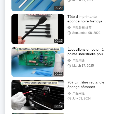
March 21, 2022
00:20
Tête d'imprimante
éponge noire Nettoyage
du tamis de nettoyage
产品外观 细节
de la poussière de
September 08, 2022
voiture
00:17
Écouvillons en coton à
pointe industrielle pour
semi-conducteurs
产品用途
March 17, 2025
00:22
707 Lint libre rectangle
éponge bâtonnet
d'imprimante mousse
产品用途
écouvillons de
July 03, 2024
nettoyage avec poignée
rouge
00:19