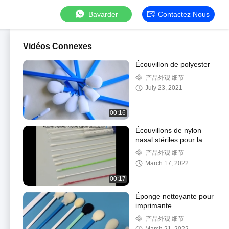
Bavarder
Contactez Nous
Vidéos Connexes
Écouvillon de polyester
产品外观 细节
July 23, 2021
00:16
Écouvillons de nylon
nasal stériles pour la
collecte de spécimens
产品外观 细节
March 17, 2022
00:17
Éponge nettoyante pour
imprimante
rectangulaire douce de
产品外观 细节
128 mm en PP