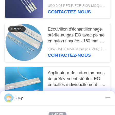
jetable individuelle témoin
USD 0.06 PER PIECE EXW MOQ:100pcs
CONTACTEZ-NOUS
Écouvillon d'échantillonnage
stérile au gaz EO avec pointe
en nylon floquée - 150 mm de
long, conception avec point de
EXW USD 0.02-0.04 per pcs MOQ:2000 pièces
rupture, certifié CE pour les
CONTACTEZ-NOUS
tests
médicaux/pharmaceutiques
Applicateur de coton tampons
de prélèvement stériles EO
emballés individuellement - 6
pouces avec poignée PP,
USD 0.04 per pcs MOQ:50000 PCS
certifiés CE
stacy
CONTACTEZ-NOUS
2:42 PM