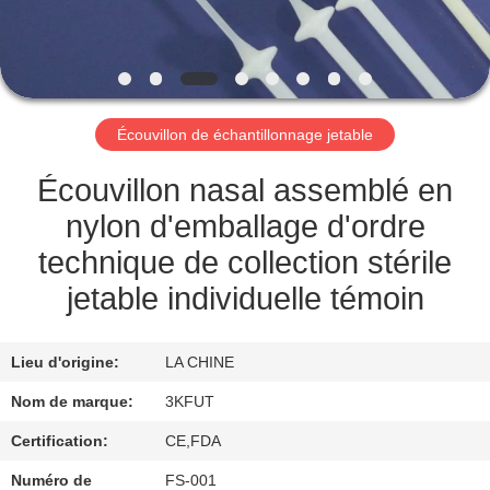
VISITE
DE
L'USINE
Écouvillon de échantillonnage jetable
CONTRÔLE
QUALITÉ
Écouvillon nasal assemblé en
nylon d'emballage d'ordre
CONTACTEZ-
technique de collection stérile
NOUS
jetable individuelle témoin
NOUVELLES
Lieu d'origine:
LA CHINE
Nom de marque:
3KFUT
LES
Certification:
CE,FDA
AFFAIRES
Numéro de
FS-001