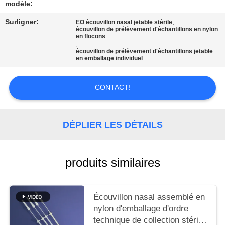
modèle:
DEMANDEZ
Surligner:
,
EO écouvillon nasal jetable stérile
écouvillon de prélèvement d'échantillons en nylon
UN DEVIS
en flocons
,
écouvillon de prélèvement d'échantillons jetable
en emballage individuel
PLAN
DU
CONTACT!
SITE
DÉPLIER LES DÉTAILS
PRIVACY
POLICY
produits similaires
Écouvillon nasal assemblé en
nylon d'emballage d'ordre
technique de collection stérile