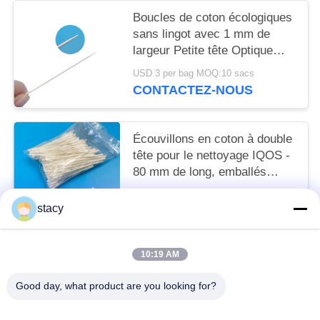
Boucles de coton écologiques
sans lingot avec 1 mm de
largeur Petite tête Optique
trou de nettoyage de salle
USD 3 per bag MOQ:10 sacs
blanche
CONTACTEZ-NOUS
Écouvillons en coton à double
tête pour le nettoyage IQOS -
80 mm de long, emballés
individuellement
Négociable MOQ:20000 pièces
stacy
CONTACTEZ-NOUS
10:19 AM
Catégories populaires
Tous
Good day, what product are you looking for?
Écouvillons De Nettoyage De Mousse
Écouvillons D'astuce De Mousse