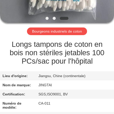
VISITE
DE
L'USINE
Bourgeons industriels de coton
CONTRÔLE
QUALITÉ
Longs tampons de coton en
bois non stériles jetables 100
CONTACTEZ-
PCs/sac pour l'hôpital
NOUS
Lieu d'origine:
Jiangsu, Chine (continentale)
NOUVELLES
Nom de marque:
JINGTAI
Certification:
SGS,ISO9001, BV
LES
Numéro de
CA-011
AFFAIRES
modèle: